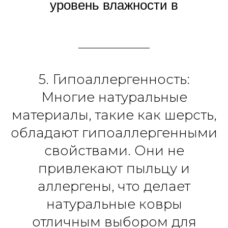
помещений с высокой
уровень влажности в
проходимостью.
помещении, поглощая и
выделяя влагу. Они
также обеспечивают
отличную
5. Гипоаллергенность:
теплоизоляцию,
Многие натуральные
создавая уют и комфорт
материалы, такие как шерсть,
в доме.
обладают гипоаллергенными
свойствами. Они не
привлекают пыльцу и
аллергены, что делает
натуральные ковры
отличным выбором для