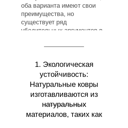
оба варианта имеют свои
преимущества, но
существует ряд
убедительных аргументов в
пользу натуральных ковров,
которые делают их
предпочтительным выбором
для многих покупателей.
1. Экологическая
Давайте рассмотрим, почему
устойчивость:
натуральные ковры могут
Натуральные ковры
стать идеальным
изготавливаются из
дополнением к вашему
натуральных
интерьеру.
материалов, таких как
шерсть, хлопок или