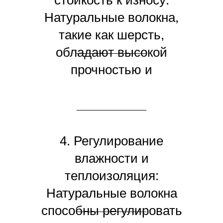
стойкость к износу:
создает неповторимые
Натуральные волокна,
узоры и оттенки.
такие как шерсть,
обладают высокой
прочностью и
устойчивостью к износу.
Они способны
сохранять свою
структуру даже при
4. Регулирование
интенсивном
влажности и
использовании, что
теплоизоляция:
делает натуральные
Натуральные волокна
ковры идеальными для
способны регулировать