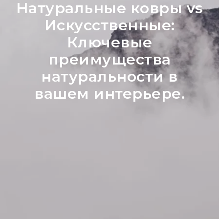
Натуральные ковры vs
Искусственные:
Ключевые
преимущества
натуральности в
вашем интерьере.