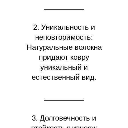
джут. Это делает их
более экологически
устойчивыми, поскольку
2. Уникальность и
они не содержат
неповторимость:
синтетических
Натуральные волокна
компонентов и не
придают ковру
загрязняют окружающую
уникальный и
среду.
естественный вид.
Каждый ковер
становится уникальным
произведением
искусства, так как
3. Долговечность и
природа материала