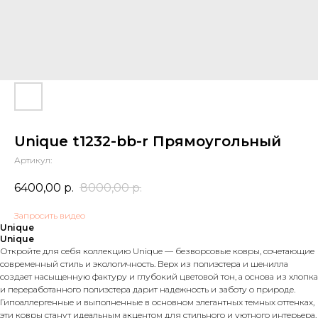
Unique t1232-bb-r Прямоугольный
Артикул:
6400,00
р.
8000,00
р.
Запросить видео
Unique
Unique
Откройте для себя коллекцию Unique — безворсовые ковры, сочетающие
современный стиль и экологичность. Верх из полиэстера и шенилла
создает насыщенную фактуру и глубокий цветовой тон, а основа из хлопка
и переработанного полиэстера дарит надежность и заботу о природе.
Гипоаллергенные и выполненные в основном элегантных темных оттенках,
эти ковры станут идеальным акцентом для стильного и уютного интерьера.