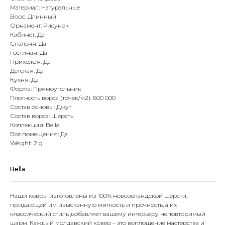
Материал: Натуральные
Ворс: Длинный
Орнамент: Рисунок
Кабинет: Да
Спальня: Да
Гостиная: Да
Прихожая: Да
Детская: Да
Кухня: Да
Форма: Прямоугольник
Плотность ворса (точек/м2): 600 000
Состав основы: Джут
Состав ворса: Шерсть
Коллекция: Bella
Все помещения: Да
Weight: 2 g
Bella
Наши ковры изготовлены из 100% новозеландской шерсти,
придающей им изысканную мягкость и прочность, а их
классический стиль добавляет вашему интерьеру неповторимый
шарм. Каждый молдавский ковер – это воплощение мастерства и