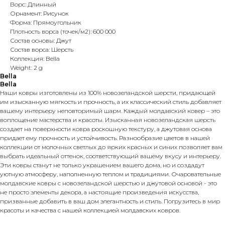
Ворс: Длинный
Орнамент: Рисунок
Форма: Прямоугольник
Плотность ворса (точек/м2): 600 000
Состав основы: Джут
Состав ворса: Шерсть
Коллекция: Bella
Weight: 2 g
Bella
Bella
Наши ковры изготовлены из 100% новозеландской шерсти, придающей
им изысканную мягкость и прочность, а их классический стиль добавляет
вашему интерьеру неповторимый шарм. Каждый молдавский ковер – это
воплощение мастерства и красоты. Изысканная новозеландская шерсть
создает на поверхности ковра роскошную текстуру, а джутовая основа
придает ему прочность и устойчивость. Разнообразие цветов в нашей
коллекции от молочных светлых до ярких красных и синих позволяет вам
выбрать идеальный оттенок, соответствующий вашему вкусу и интерьеру.
Эти ковры станут не только украшением вашего дома, но и создадут
уютную атмосферу, наполненную теплом и традициями. Очаровательные
молдавские ковры с новозеландской шерстью и джутовой основой - это
не просто элементы декора, а настоящие произведения искусства,
призванные добавить в ваш дом элегантность и стиль. Погрузитесь в мир
красоты и качества с нашей коллекцией молдавских ковров.