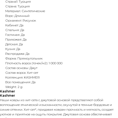
Страна1: Турция
Страна: Турция
Материал: Синтетические
Ворс: Длинный
Орнамент: Рисунок
Кабинет: Да
Спальня: Да
Гостиная: Да
Прихожая: Да
Детская: Да
Кухня: Да
Распродажа: Да
Форма: Прямоугольник
Плотность ворса (точек/м2): 1 000 000
Состав основы: Джут
Состав ворса: Хит-сет
Коллекция: KASHMER
Все помещения: Да
Weight: 2 g
Kashmer
Kashmer
Наши ковры из хит-сета с джутовой основой представляют собой
воплощение этнической изысканности, окунутой в темные бордовые и
синие оттенки. Хит-сет*, придавая коврам прочность и мягкость, создает
уютное и приятное на ощупь покрытие. Джутовая основа обеспечивает