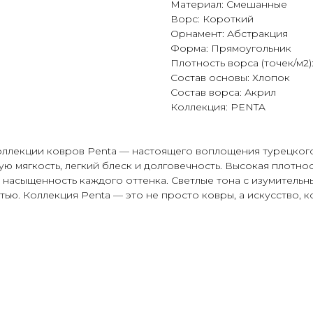
Материал: Смешанные
Ворс: Короткий
Орнамент: Абстракция
Форма: Прямоугольник
Плотность ворса (точек/м2)
Состав основы: Хлопок
Состав ворса: Акрил
Коллекция: PENTA
коллекции ковров Penta — настоящего воплощения турецкого
ую мягкость, легкий блеск и долговечность. Высокая плотно
 насыщенность каждого оттенка. Светлые тона с изумитель
тью. Коллекция Penta — это не просто ковры, а искусство,