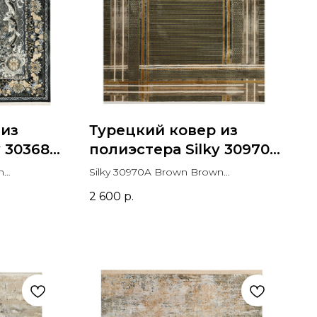
 из
Турецкий ковер из
y 30368A
полиэстера Silky 30970A
Brown Brown
m
Silky 30970A Brown Brown
Прямоугольник
Прямоугольник
2 600
р.