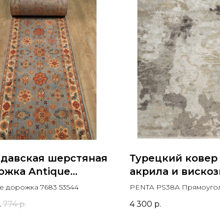
давская шерстяная
Турецкий ковер
ожка Antique
акрила и виско
ожка 7683 53544
PENTA PS38A
ue дорожка 7683 53544
PENTA PS38A Прямоуго
Прямоугольный
.
774
р.
4 300
р.