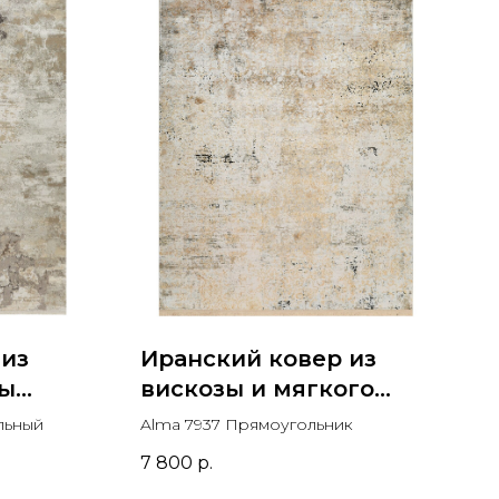
 из
Иранский ковер из
зы
вискозы и мягкого
акрила Alma 7937
льный
Alma 7937 Прямоугольник
Прямоугольник
7 800
р.