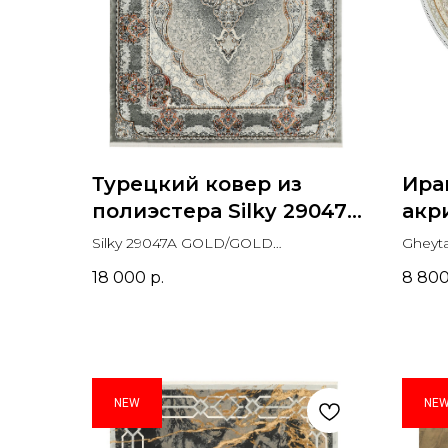
Турецкий ковер из
Ира
полиэстера Silky 29047A
акр
GOLD/GOLD
Ghey
Silky 29047A GOLD/GOLD
Gheyta
Прямоугольник
Прямоугольник
18 000
р.
8 80
NEW
NE