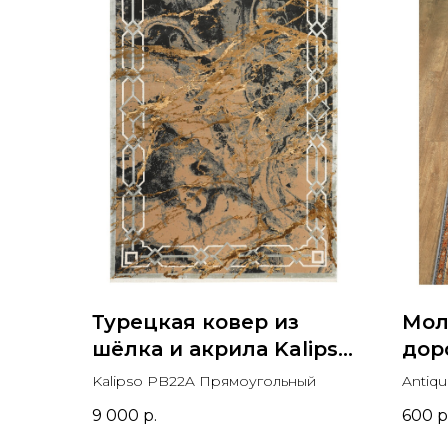
Турецкая ковер из
Мол
шёлка и акрила Kalipso
дор
PB22A Прямоугольный
дор
Kalipso PB22A Прямоугольный
Antiq
9 000
р.
600
р