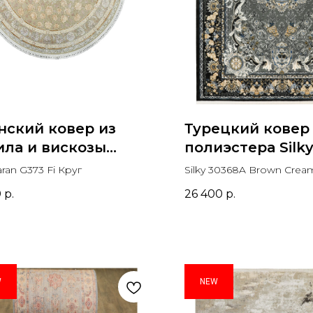
нский ковер из
Турецкий ковер
ила и вискозы
полиэстера Silk
taran G373 Fi Круг
Brown Cream
ran G373 Fi Круг
Silky 30368A Brown Crea
Прямоугольник
Прямоугольник
0
р.
26 400
р.
W
NEW