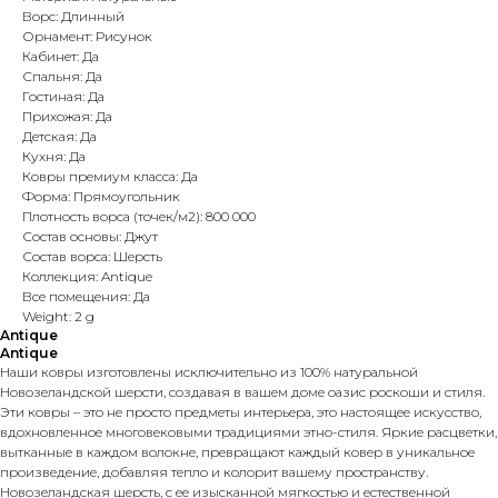
Ворс: Длинный
Орнамент: Рисунок
Кабинет: Да
Спальня: Да
Гостиная: Да
Прихожая: Да
Детская: Да
Кухня: Да
Ковры премиум класса: Да
Форма: Прямоугольник
Плотность ворса (точек/м2): 800 000
Состав основы: Джут
Состав ворса: Шерсть
Коллекция: Antique
Все помещения: Да
Weight: 2 g
Antique
Antique
Наши ковры изготовлены исключительно из 100% натуральной
Новозеландской шерсти, создавая в вашем доме оазис роскоши и стиля.
Эти ковры – это не просто предметы интерьера, это настоящее искусство,
вдохновленное многовековыми традициями этно-стиля. Яркие расцветки,
вытканные в каждом волокне, превращают каждый ковер в уникальное
произведение, добавляя тепло и колорит вашему пространству.
Новозеландская шерсть, с ее изысканной мягкостью и естественной