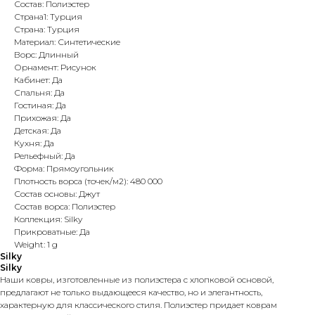
Состав: Полиэстер
Страна1: Турция
Страна: Турция
Материал: Синтетические
Ворс: Длинный
Орнамент: Рисунок
Кабинет: Да
Спальня: Да
Гостиная: Да
Прихожая: Да
Детская: Да
Кухня: Да
Рельефный: Да
Форма: Прямоугольник
Плотность ворса (точек/м2): 480 000
Состав основы: Джут
Состав ворса: Полиэстер
Коллекция: Silky
Прикроватные: Да
Weight: 1 g
Silky
Silky
Наши ковры, изготовленные из полиэстера с хлопковой основой,
предлагают не только выдающееся качество, но и элегантность,
характерную для классического стиля. Полиэстер придает коврам