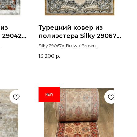
 из
Турецкий ковер из
y 29042A
полиэстера Silky 29067A
Brown Brown
Silky 29067A Brown Brown
Прямоугольник
Прямоугольник
13 200
р.
NEW