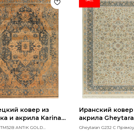
ецкий ковер из
Иранский ковер
ка и акрила Karina
акрила Gheytara
2B ANTIK GOLD
C Прямоугольни
a TM52B ANTIK GOLD
Gheytaran G232 C Прямо
моугольник
угольник