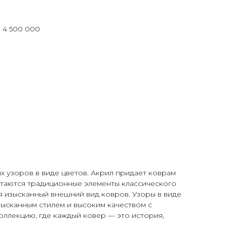
: 4 500 000
х узоров в виде цветов. Акрил придает коврам
четаются традиционные элементы классического
я изысканный внешний вид ковров. Узоры в виде
зысканным стилем и высоким качеством с
оллекцию, где каждый ковер — это история,