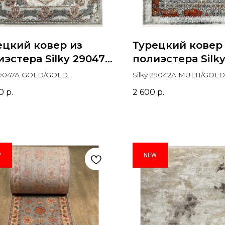
ецкий ковер из
Турецкий ковер
иэстера Silky 29047A
полиэстера Silk
D/GOLD
MULTI/GOLD
 29047A GOLD/GOLD
Silky 29042A MULTI/GOLD
моугольник
Прямоугольник
угольник
Прямоугольник
0
р.
2 600
р.
W
NEW