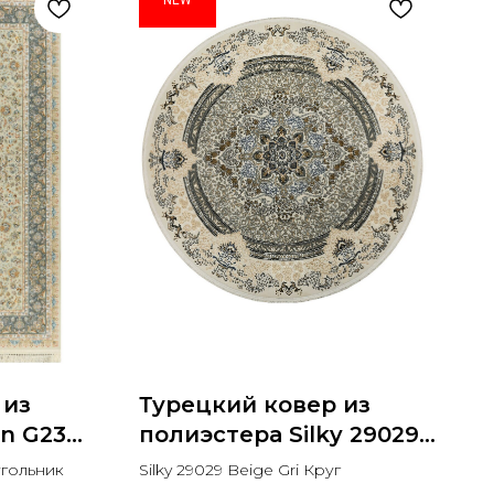
 из
Турецкий ковер из
n G232
полиэстера Silky 29029
к
Beige Gri Круг
угольник
Silky 29029 Beige Gri Круг