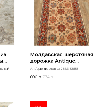
 из
Молдавская шерстяная
зы
дорожка Antique
дорожка 7683 53555
льный
Antique дорожка 7683 53555
600
р.
774
р.
NEW