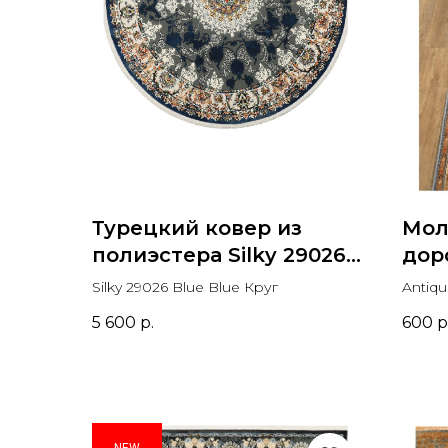
Турецкий ковер из
Мол
полиэстера Silky 29026
дор
Blue Blue Круг
дор
Silky 29026 Blue Blue Круг
Antiq
5 600
р.
600
р
NEW