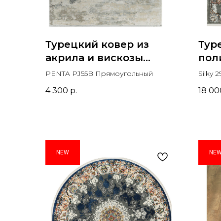
Турецкий ковер из
Тур
акрила и вискозы
пол
PENTA PJ55B
GOL
PENTA PJ55B Прямоугольный
Silky
Прямоугольный
Пря
Прямо
4 300
р.
18 00
NEW
NE