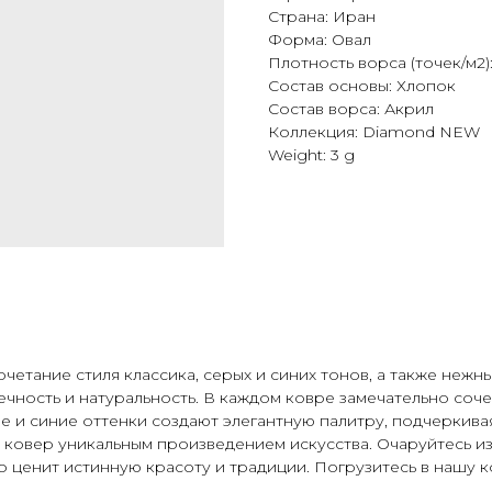
Страна: Иран
Форма: Овал
Плотность ворса (точек/м2)
Состав основы: Хлопок
Состав ворса: Акрил
Коллекция: Diamond NEW
Weight: 3 g
тание стиля классика, серых и синих тонов, а также нежны
вечность и натуральность. В каждом ковре замечательно со
е и синие оттенки создают элегантную палитру, подчеркива
й ковер уникальным произведением искусства. Очаруйтесь и
о ценит истинную красоту и традиции. Погрузитесь в нашу к