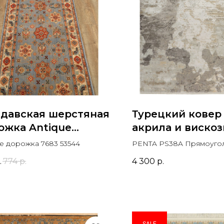
давская шерстяная
Турецкий ковер
ожка Antique
акрила и виско
ожка 7683 53544
PENTA PS38A
ue дорожка 7683 53544
PENTA PS38A Прямоуго
Прямоугольный
.
774
р.
4 300
р.
SALE