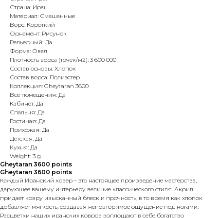
Страна: Иран
Материал: Смешанные
Ворс: Короткий
Орнамент: Рисунок
Рельефный: Да
Форма: Овал
Плотность ворса (точек/м2): 3 600 000
Состав основы: Хлопок
Состав ворса: Полиэстер
Коллекция: Gheytaran 3600
Все помещения: Да
Кабинет: Да
Спальня: Да
Гостиная: Да
Прихожая: Да
Детская: Да
Кухня: Да
Weight: 3 g
Gheytaran 3600 points
Gheytaran 3600 points
Каждый Иранский ковер – это настоящее произведение мастерства,
дарующее вашему интерьеру величие классического стиля. Акрил
придает ковру изысканный блеск и прочность, в то время как хлопок
добавляет мягкость, создавая неповторимое ощущение под ногами.
Расцветки наших иранских ковров воплощают в себе богатство