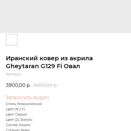
Иранский ковер из акрила
Gheytaran G129 Fi Овал
Артикул:
3900,00
р.
5600,00
р.
Запросить видео
Стиль: Классический
Цвет (1C): Fi
Цвет: Серый
Цвет (2): Золото
Состав: Акрил
Страна1: Иран