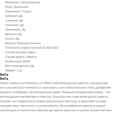
Материал: Натуральные
Ворс: Длинный
Орнамент: Узоры
Кабинет: Да
Спальня: Да
Гостиная: Да
Прихожая: Да
Детская: Да
Кухня: Да
Форма: Прямоугольник
Плотность ворса (точек/м2): 600 000
Состав основы: Джут
Состав ворса: Шерсть
Коллекция: Bella
Все помещения: Да
Weight: 2 g
Bella
Bella
Наши ковры изготовлены из 100% новозеландской шерсти, придающей
им изысканную мягкость и прочность, а их классический стиль добавляет
вашему интерьеру неповторимый шарм. Каждый молдавский ковер – это
воплощение мастерства и красоты. Изысканная новозеландская шерсть
создает на поверхности ковра роскошную текстуру, а джутовая основа
придает ему прочность и устойчивость. Разнообразие цветов в нашей
коллекции от молочных светлых до ярких красных и синих позволяет вам