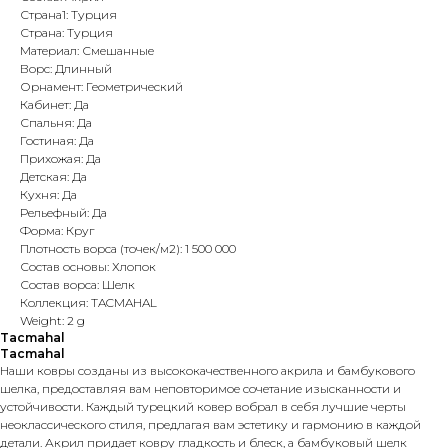
Страна1: Турция
Страна: Турция
Материал: Смешанные
Ворс: Длинный
Орнамент: Геометрический
Кабинет: Да
Спальня: Да
Гостиная: Да
Прихожая: Да
Детская: Да
Кухня: Да
Рельефный: Да
Форма: Круг
Плотность ворса (точек/м2): 1 500 000
Состав основы: Хлопок
Состав ворса: Шелк
Коллекция: TACMAHAL
Weight: 2 g
Tacmahal
Tacmahal
Наши ковры созданы из высококачественного акрила и бамбукового
шелка, предоставляя вам неповторимое сочетание изысканности и
устойчивости. Каждый турецкий ковер вобрал в себя лучшие черты
неоклассического стиля, предлагая вам эстетику и гармонию в каждой
детали. Акрил придает ковру гладкость и блеск, а бамбуковый шелк