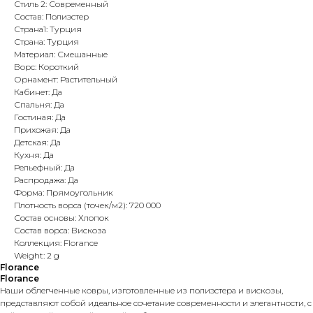
Стиль 2: Современный
Состав: Полиэстер
Страна1: Турция
Страна: Турция
Материал: Смешанные
Ворс: Короткий
Орнамент: Растительный
Кабинет: Да
Спальня: Да
Гостиная: Да
Прихожая: Да
Детская: Да
Кухня: Да
Рельефный: Да
Распродажа: Да
Форма: Прямоугольник
Плотность ворса (точек/м2): 720 000
Состав основы: Хлопок
Состав ворса: Вискоза
Коллекция: Florance
Weight: 2 g
Florance
Florance
Наши облегченные ковры, изготовленные из полиэстера и вискозы,
представляют собой идеальное сочетание современности и элегантности, с