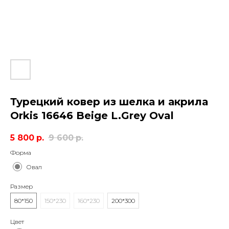
Турецкий ковер из шелка и акрила
Orkis 16646 Beige L.Grey Oval
5 800
р.
9 600
р.
Форма
Овал
Размер
80*150
150*230
160*230
200*300
Цвет