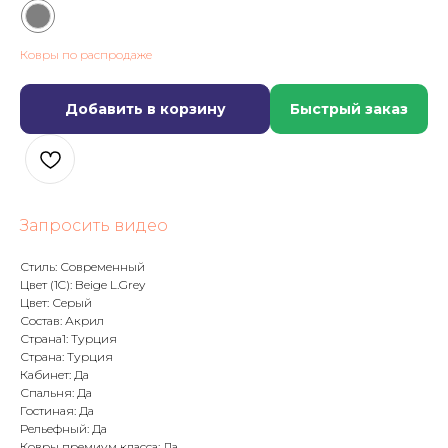
Ковры по распродаже
Добавить в корзину
Быстрый заказ
Запросить видео
Стиль: Современный
Цвет (1C): Beige L.Grey
Цвет: Серый
Состав: Акрил
Страна1: Турция
Страна: Турция
Кабинет: Да
Спальня: Да
Гостиная: Да
Рельефный: Да
Ковры премиум класса: Да