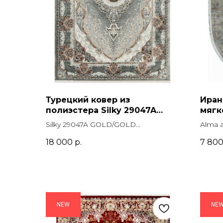
Турецкий ковер из
Иран
полиэстера Silky 29047A
мягк
GOLD/GOLD Прямоугольник
Овал
Silky 29047A GOLD/GOLD
Alma 
Прямоугольник
18 000
р.
7 80
NEW
NE