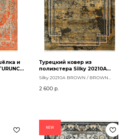
шёлка и
Турецкий ковер из
 TURUNCU
полиэстера Silky 20210A
BROWN / BROWN
Silky 20210A BROWN / BROWN
Прямоугольник
Прямоугольник
2 600
р.
NEW