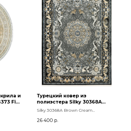
акрила и
Турецкий ковер из
373 Fi
полиэстера Silky 30368A
Brown Cream Прямоугольник
Silky 30368A Brown Cream
Прямоугольник
26 400
р.