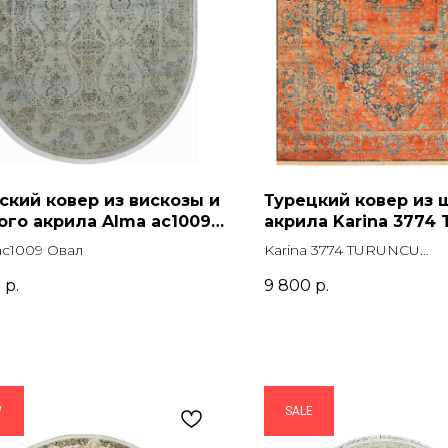
ский ковер из вискозы и
Турецкий ковер из 
ого акрила Alma ac1009
акрила Karina 3774
Прямоугольник
ac1009 Овал
Karina 3774 TURUNCU
Прямоугольник
0
р.
9 800
р.
W
SALE