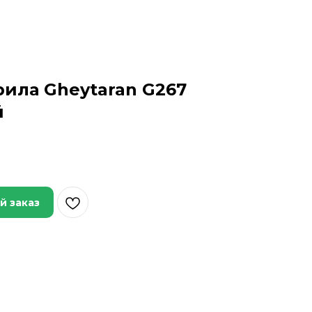
рила Gheytaran G267
й
й заказ