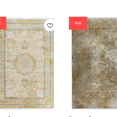
E
NEW