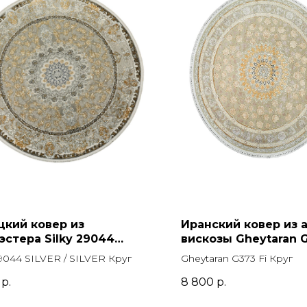
цкий ковер из
Иранский ковер из 
эстера Silky 29044
вискозы Gheytaran G
R / SILVER Круг
Круг
29044 SILVER / SILVER Круг
Gheytaran G373 Fi Круг
р.
8 800
р.