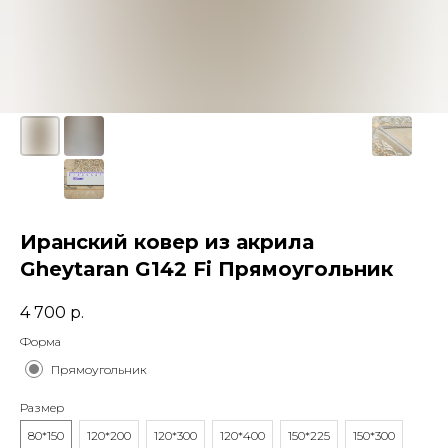
Иранский ковер из акрила
Gheytaran G142 Fi Прямоугольник
4 700
р.
Форма
Прямоугольник
Размер
80*150
120*200
120*300
120*400
150*225
150*300