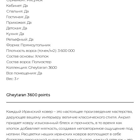
Кабинет: Да
Спальня: Да
Гостиная: Да
Прихожая: Да
Детская: Да
Кухня: Да
Рельефный: Да
Форма: Прямоугольник
Плотность ворса (точек/м2): 3 600 000
Состав основы: Хлопок
Состав ворса: Полиэстер
Коллекция: Gheytaran 3600
Все помещения: Да
Вес: 3 г
Gheytaran 3600 points
Каждый Иранский ковер – это настоящее произведение мастерства,
дарующее вашему интерьеру величие классического стиля. Акрил
придает ковру изысканный блеск и прочность, в то время как
хлопок добавляет мягкость, создавая неповторимое ощущение под
ногами. Расцветки наших иранских ковров воплощают в себе
богатство персидской культуры. Каждый узор, каждый оттенок – это