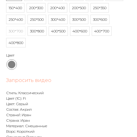
150*400
200*300
200*400
200*500
250*350
250*400
250*500
300*400
300*500
300*600
300*700
300*800
400*500
400*600
400*700
400*800
Цвет
Запросить видео
Стиль: Классический
Цвет (1C): Fi
Цвет: Серый
Состав: Акрил
Страна1: Иран
Страна: Иран
Материал: Смешанные
Ворс: Короткий
Орнамент: Рисунок