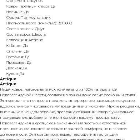
Орнамент: Рисунок
Ковры премиум класса: Да
Новинка: Да
Форма: Прямоугольник
Плотность ворса (точек/м2): 800 000
Состав основы: Джут
Состав ворса: Шерсть
Коллекция: Antique
Кабинет: Да
Спальня: Да
Гостиная: Да
Прихожая: Да
Детская: Да
Кухня: Да
Antique
Antique
Наши ковры изготовлены исключительно из 100% натуральной
Новозеландской шерсти, создавая в вашем доме оазис роскоши и стиля.
Эти ковры – это не просто предметы интерьера, это настоящее искусство,
вдохновленное многовековыми традициями этно-стиля. Яркие расцветки,
вытканные в каждом волокне, превращают каждый ковер в уникальное
произведение, добавляя тепло и колорит вашему пространству.
Новозеландская шерсть, с ее изысканной мягкостью и естественной
прочностью, становится не только гарантией комфорта, но и залогом
долговечности. Эти ковры приглашают вас ощутить настоящий
качественный опыт, где каждый шаг – это погружение в мир уюта и