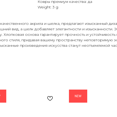
Ковры премиум качества: да
Weight: 3 g
качественного акрила и шелка, предлагают изысканный диз
ешний вид, а шелк добавляет элегантности и изысканности. 
. Хлопковая основа гарантирует прочность и устойчивость
ого стиля, придавая вашему пространству неповторимую эс
зысканные произведения искусства станут неотъемлемой час
W
NEW