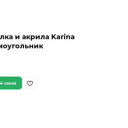
лка и акрила Karina
моугольник
й заказ