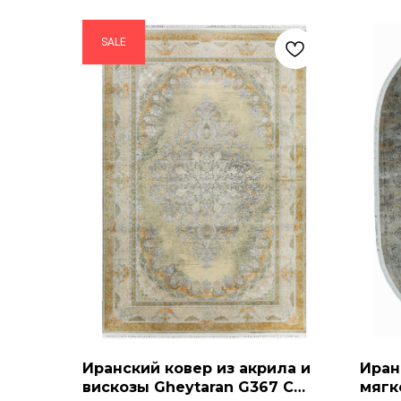
SALE
Иранский ковер из акрила и
Иран
вискозы Gheytaran G367 C
мягк