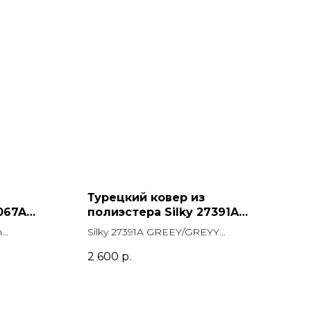
Турецкий ковер из
067A
полиэстера Silky 27391A
угольник
GREEY/GREYY Прямоугольник
n
Silky 27391A GREEY/GREYY
Прямоугольник
2 600
р.