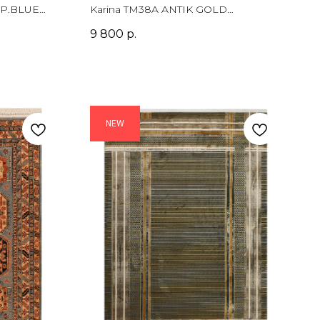
ITE /
GOLD Прямоугольник
/ P.BLUE
Karina TM38A ANTIK GOLD
ник
Прямоугольник
9 800
р.
NEW