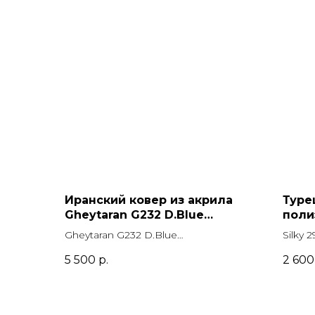
Иранский ковер из акрила
Туре
Gheytaran G232 D.Blue
поли
Прямоугольник
GREE
Gheytaran G232 D.Blue
Silky
Прямоугольник
Прямо
5 500
р.
2 600