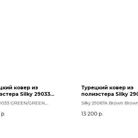
цкий ковер из
Турецкий ковер из
эстера Silky 29033
полиэстера Silky 29
N/GREEN Прямоугольник
Brown Brown Прямо
 29033 GREEN/GREEN
Silky 29067A Brown Brow
угольник
Прямоугольник
р.
13 200
р.