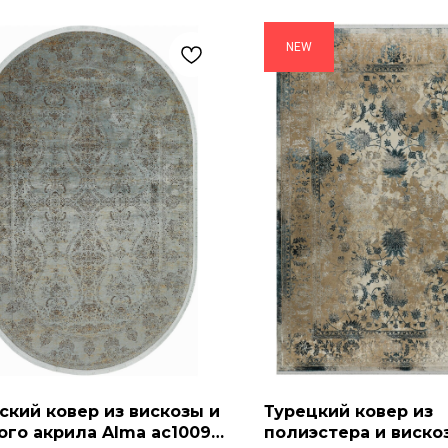
NEW
ский ковер из вискозы и
Турецкий ковер из
ого акрила Alma ac1009
полиэстера и виско