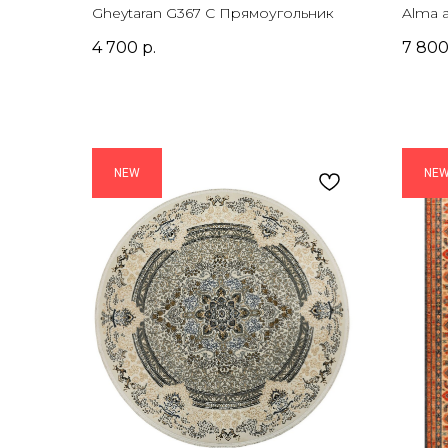
Прямоугольник
Овал
Gheytaran G367 C Прямоугольник
Alma 
4 700
р.
7 80
NEW
NE