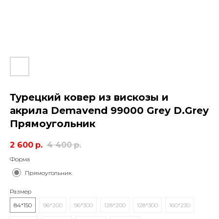
Турецкий ковер из вискозы и
акрила Demavend 99000 Grey D.Grey
Прямоугольник
2 600
р.
4 400
р.
Форма
Прямоугольник
Размер
84*150
96*200
96*300
128*200
128*300
160*230