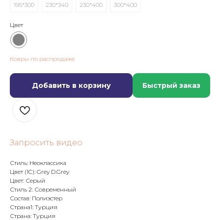
195*300
230*340
230*400
300*400
Цвет
Ковры по распродаже
Добавить в корзину
Быстрый заказ
Запросить видео
Стиль: Неоклассика
Цвет (1C): Grey D.Grey
Цвет: Серый
Стиль 2: Современный
Состав: Полиэстер
Страна1: Турция
Страна: Турция