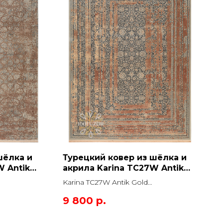
шёлка и
Турецкий ковер из шёлка и
W Antik
акрила Karina TC27W Antik
к
Gold Прямоугольник
Karina TC27W Antik Gold
Прямоугольник
9 800
р.