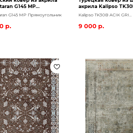
ский ковер из акрила
Турецкая ковер из 
taran G145 MP
акрила Kalipso TK30
оугольник
GRI Прямоугольник
aran G145 MP Прямоугольник
Kalipso TK30B ACIK GRI
Прямоугольник
00
р.
9 000
р.