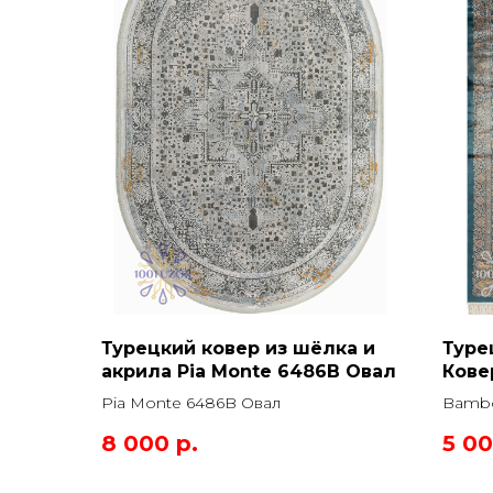
Турецкий ковер из шёлка и
Туре
акрила Pia Monte 6486B Овал
Кове
Прям
Pia Monte 6486B Овал
Bambo
Прямо
8 000
р.
5 0