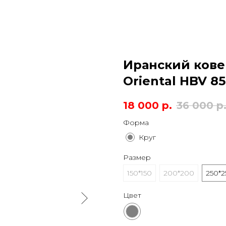
Иранский кове
Oriental HBV 8
18 000
р.
36 000
р
Форма
Круг
Размер
150*150
200*200
250*2
Цвет