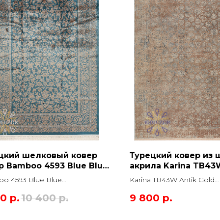
цкий шелковый ковер
Турецкий ковер из 
р Bamboo 4593 Blue Blue
акрила Karina TB43
оугольник
Gold Прямоугольни
o 4593 Blue Blue
Karina TB43W Antik Gold
угольник
Прямоугольник
00
р.
10 400
р.
9 800
р.