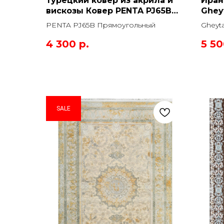
Турецкий ковер из акрила и
Иран
вискозы Ковер PENTA PJ65B
Ghey
Прямоугольный
Прям
PENTA PJ65B Прямоугольный
Gheyt
4 300
р.
5 5
SALE