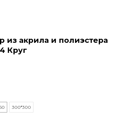
р из акрила и полиэстера
54 Круг
.
50
300*300