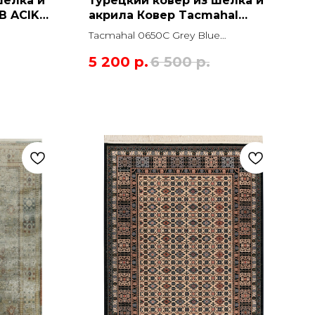
шёлка и
Турецкий ковер из шёлка и
B ACIK
акрила Ковер Tacmahal
0650C Grey Blue
Tacmahal 0650C Grey Blue
Прямоугольник
Прямоугольник
5 200
р.
6 500
р.