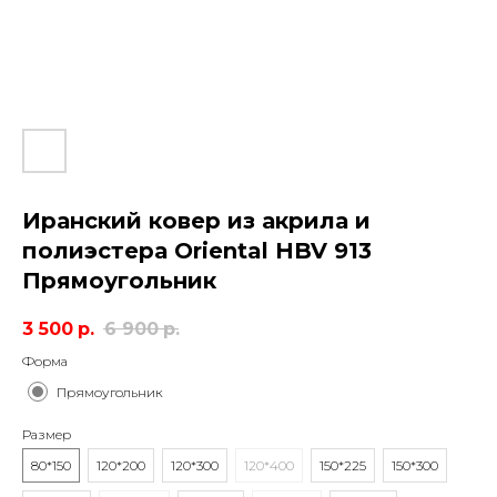
Иранский ковер из акрила и
полиэстера Oriental HBV 913
Прямоугольник
3 500
р.
6 900
р.
Форма
Прямоугольник
Размер
80*150
120*200
120*300
120*400
150*225
150*300