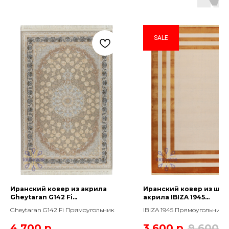
SALE
Иранский ковер из акрила
Иранский ковер из шёл
Gheytaran G142 Fi
акрила IBIZA 1945
Прямоугольник
Прямоугольник
Gheytaran G142 Fi Прямоугольник
IBIZA 1945 Прямоугольник
4 700
р.
3 600
р.
9 600
р