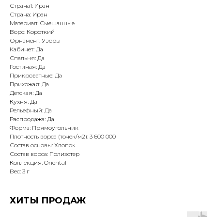
Страна1: Иран
Страна: Иран
Материал: Смешанные
Ворс: Короткий
Орнамент: Узоры
Кабинет: Да
Спальня: Да
Гостиная: Да
Прикроватные: Да
Прихожая: Да
Детская: Да
Кухня: Да
Рельефный: Да
Распродажа: Да
Форма: Прямоугольник
Плотность ворса (точек/м2): 3 600 000
Состав основы: Хлопок
Состав ворса: Полиэстер
Коллекция: Oriental
Вес: 3 г
ХИТЫ ПРОДАЖ