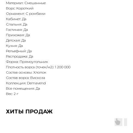
Материал: Смешанные
Ворс: Короткий
Орнамент: С ромбами
Кабинет: Да
Спальня: Да
Гостиная: Да
Прихожая: Да
Детская: Да
Кухня: Да
Рельефный: Да
Распродажа: Да
Форма: Прямоугольник
Плотность ворса (точек/м2): 1 200 000
Состав основы: Хлопок
Состав ворса: Вискоза
Коллекция: Demavend
Все помещения: Да
Вес: 2 г
ХИТЫ ПРОДАЖ