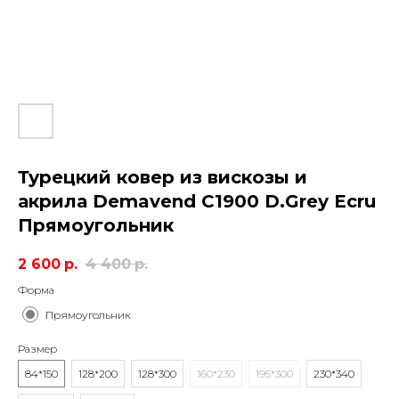
Турецкий ковер из вискозы и
акрила Demavend C1900 D.Grey Ecru
Прямоугольник
2 600
р.
4 400
р.
Форма
Прямоугольник
Размер
84*150
128*200
128*300
160*230
195*300
230*340