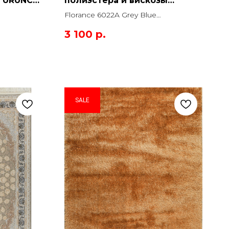
 TURUNCU
полиэстера и вискозы
Florance 6022A Grey Blue
Florance 6022A Grey Blue
Прямоугольник
Прямоугольник
3 100
р.
SALE