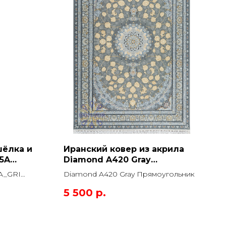
шёлка и
Иранский ковер из акрила
5A
Diamond A420 Gray
угольник
Прямоугольник
A_GRI
Diamond A420 Gray Прямоугольник
5 500
р.