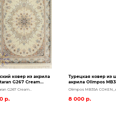
ский ковер из акрила
Турецкая ковер из 
taran G267 Cream
акрила Olimpos MB3
оугольный
COKEN_A_GRI Прямо
aran G267 Cream
Olimpos MB35A COKEN_
угольный
Прямоугольник
00
р.
8 000
р.