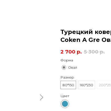
Турецкий ковер
Coken A Gre Ов
2 700
р.
5 300
р.
Форма
Овал
Размер
80*150
160*230
200*2
Цвет