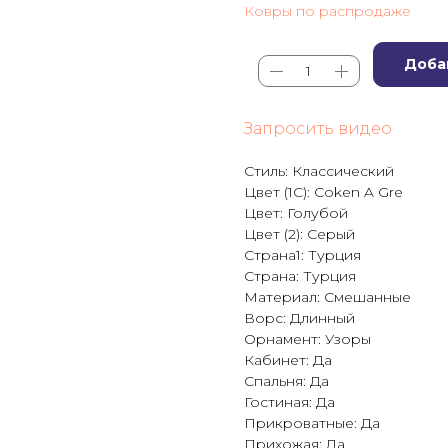
Ковры по распродаже
Доба
Запросить видео
Стиль: Классический
Цвет (1C): Coken A Gre
Цвет: Голубой
Цвет (2): Серый
Страна1: Турция
Страна: Турция
Материал: Смешанные
Ворс: Длинный
Орнамент: Узоры
Кабинет: Да
Спальня: Да
Гостиная: Да
Прикроватные: Да
Прихожая: Да