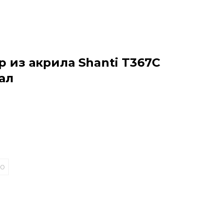
 из акрила Shanti T367C
ал
90