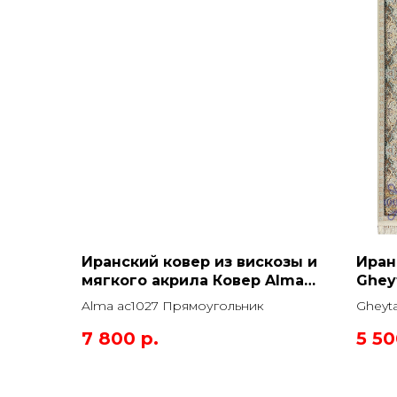
Иранский ковер из вискозы и
Иран
мягкого акрила Ковер Alma
Ghey
ac1027 Прямоугольник
Прям
Alma ac1027 Прямоугольник
Gheyt
Прямо
7 800
р.
5 5