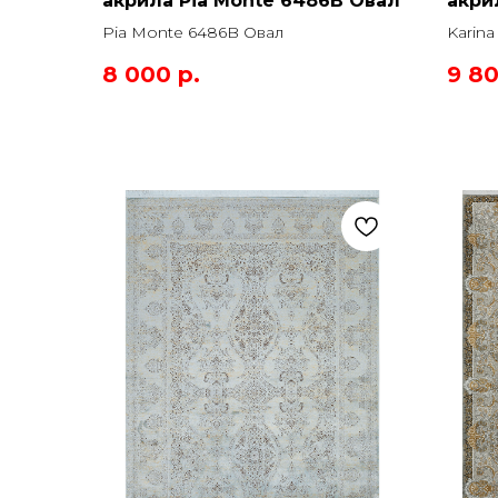
акрила Pia Monte 6486B Овал
акри
Gold
Pia Monte 6486B Овал
Karina
Прямо
8 000
р.
9 8