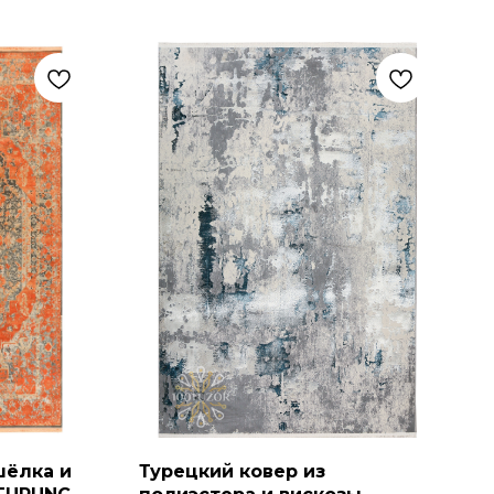
шёлка и
Турецкий ковер из