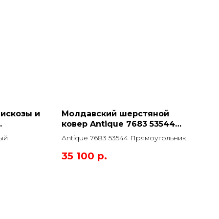
вискозы и
Молдавский шерстяной
ковер Antique 7683 53544
Прямоугольник
ный
Antique 7683 53544 Прямоугольник
35 100
р.