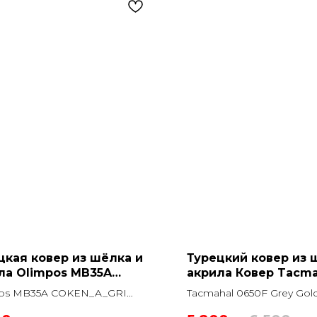
цкая ковер из шёлка и
Турецкий ковер из 
ла Olimpos MB35A
акрила Ковер Tacma
N_A_GRI Прямоугольник
Grey Gold Прямоуго
os MB35A COKEN_A_GRI
Tacmahal 0650F Grey Gol
угольник
Прямоугольник