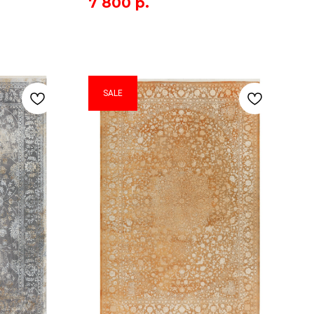
7 800
р.
SALE