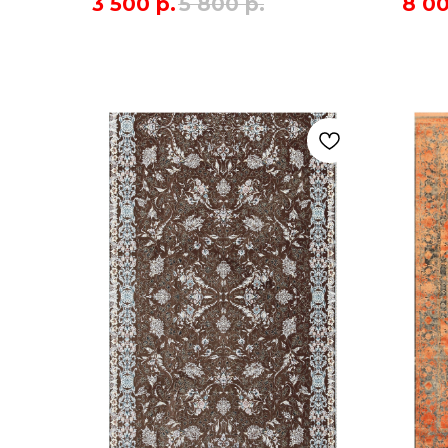
3 500
р.
5 800
р.
8 0