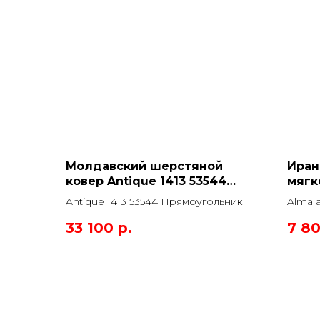
Молдавский шерстяной
Иран
ковер Antique 1413 53544
мягк
Прямоугольник
ac10
Antique 1413 53544 Прямоугольник
Alma 
33 100
р.
7 8