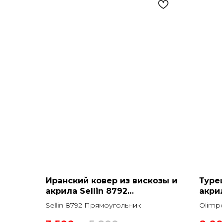
Иранский ковер из вискозы и
Туре
акрила Sellin 8792
акри
Прямоугольник
COKE
Sellin 8792 Прямоугольник
Olimp
Прямо