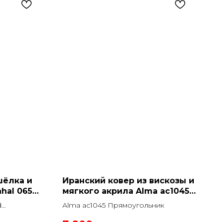
шёлка и
Иранский ковер из вискозы и
hal 0650F
мягкого акрила Alma ac1045
льник
Прямоугольник
d
Alma ac1045 Прямоугольник