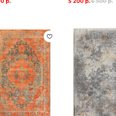
00
р.
5 200
р.
6 500
р.