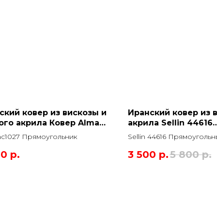
ский ковер из вискозы и
Иранский ковер из 
ого акрила Ковер Alma
акрила Sellin 44616
27 Прямоугольник
Прямоугольный
ac1027 Прямоугольник
Sellin 44616 Прямоуголь
00
р.
3 500
р.
5 800
р.