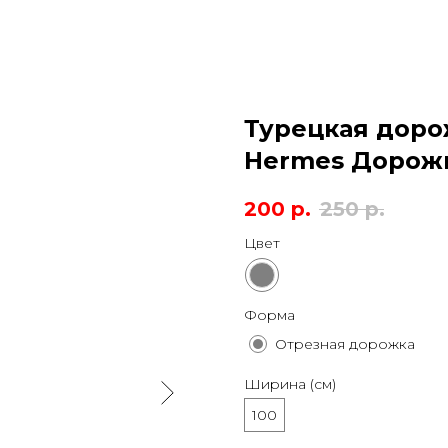
Турецкая доро
Hermes Дорожк
200
р.
250
р.
Цвет
Форма
Отрезная дорожка
Ширина (см)
100